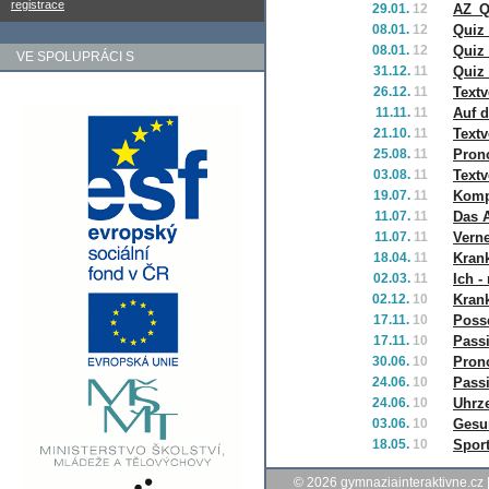
registrace
29.01.
12
AZ_Q
08.01.
12
Quiz
08.01.
12
Quiz 
VE SPOLUPRÁCI S
31.12.
11
Quiz
26.12.
11
Textv
11.11.
11
Auf 
21.10.
11
Textv
25.08.
11
Pron
03.08.
11
Textv
19.07.
11
Komp
11.07.
11
Das 
11.07.
11
Vern
18.04.
11
Krank
02.03.
11
Ich -
02.12.
10
Kran
17.11.
10
Poss
17.11.
10
Passi
30.06.
10
Pron
24.06.
10
Pass
24.06.
10
Uhrze
03.06.
10
Gesu
18.05.
10
Spor
© 2026
gymnaziainteraktivne.cz