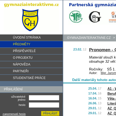
ÚVODNÍ STRÁNKA
GYMNAZIAINTERAKTIVNE.CZ
>
PŘEDMĚTY
Pronomen - 
23.02.
12
PŘISPĚVATELÉ
Materiál slouží 
O PROJEKTU
obsahuje 32 vět
NÁPOVĚDA
Ročníky:
SŠ 1.,
PARTNEŘI
Autor:
Mgr. Jarom
STUDENTSKÉ PRÁCE
Další materiály tohoto auto
25.04.
17
A1 -
PŘIHLÁŠENÍ
17.04.
16
Beru
uživatelské
16.04.
15
Věta 
jméno
26.06.
13
Liter
heslo
29.01.
12
AZ_Q
29.01.
12
AZ_Q
zapomenuté heslo