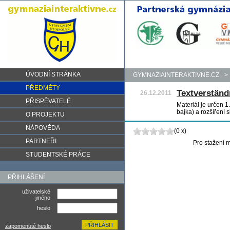
ÚVODNÍ STRÁNKA
GYMNAZIAINTERAKTIVNE.CZ
>
PŘEDMĚTY
Textverständ
26.12.2011
PŘISPĚVATELÉ
Materiál je určen 1
bajka) a rozšíření 
O PROJEKTU
NÁPOVĚDA
(0 x)
PARTNEŘI
Pro stažení m
STUDENTSKÉ PRÁCE
PŘIHLÁŠENÍ
uživatelské
jméno
heslo
zapomenuté heslo