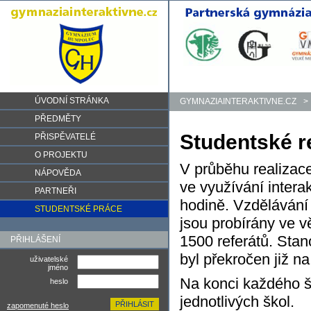
ÚVODNÍ STRÁNKA
GYMNAZIAINTERAKTIVNE.CZ
>
PŘEDMĚTY
Studentské r
PŘISPĚVATELÉ
O PROJEKTU
V průběhu realizace
NÁPOVĚDA
ve využívání intera
PARTNEŘI
hodině. Vzdělávání
STUDENTSKÉ PRÁCE
jsou probírány ve 
1500 referátů. Stan
PŘIHLÁŠENÍ
byl překročen již n
uživatelské
jméno
Na konci každého šk
heslo
jednotlivých škol.
zapomenuté heslo