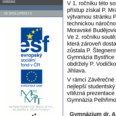
registrace
V 1. ročníku této s
přístup získal P. 
VE SPOLUPRÁCI S
výtvarnou stránku 
technickou náročno
Moravské Budějovic
Ve 2. ročníku soutě
která zároveň dosta
zůstala P. Štegnero
Gymnázia Bystřice n
obdržely P. Vodičk
Jihlava.
V rámci Závěrečné h
nejlepší studentský 
vítězná prezentace 
Gymnázia Pelhřimo
Gymnázium dr. A.