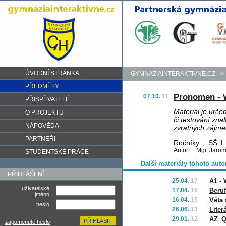
ÚVODNÍ STRÁNKA
GYMNAZIAINTERAKTIVNE.CZ
>
PŘEDMĚTY
Pronomen - 
07.10.
11
PŘISPĚVATELÉ
Materiál je urče
O PROJEKTU
či testování znal
NÁPOVĚDA
zvratných zájme
PARTNEŘI
Ročníky:
SŠ 1.
Autor:
Mgr. Jarom
STUDENTSKÉ PRÁCE
Další materiály tohoto auto
PŘIHLÁŠENÍ
25.04.
17
A1 -
uživatelské
17.04.
16
Beru
jméno
16.04.
15
Věta 
heslo
26.06.
13
Liter
29.01.
12
AZ_Q
zapomenuté heslo