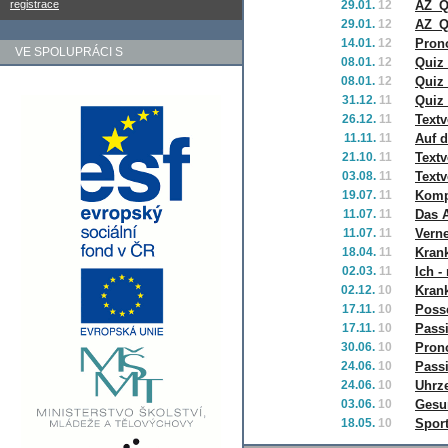
registrace
29.01.
12
AZ_Q
29.01.
12
AZ_Q
14.01.
12
Pron
VE SPOLUPRÁCI S
08.01.
12
Quiz
08.01.
12
Quiz 
31.12.
11
Quiz
26.12.
11
Textv
11.11.
11
Auf 
21.10.
11
Textv
03.08.
11
Textv
19.07.
11
Komp
11.07.
11
Das 
11.07.
11
Vern
18.04.
11
Krank
02.03.
11
Ich -
02.12.
10
Kran
17.11.
10
Poss
17.11.
10
Passi
30.06.
10
Pron
24.06.
10
Pass
24.06.
10
Uhrze
03.06.
10
Gesu
18.05.
10
Spor