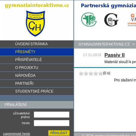
ÚVODNÍ STRÁNKA
GYMNAZIAINTERAKTIVNE.CZ
>
PŘEDMĚTY
Passiv II
17.11.2010
PŘISPĚVATELÉ
Materiál slouží k p
O PROJEKTU
(0 x)
NÁPOVĚDA
Pro stažení m
PARTNEŘI
STUDENTSKÉ PRÁCE
PŘIHLÁŠENÍ
uživatelské
jméno
heslo
zapomenuté heslo