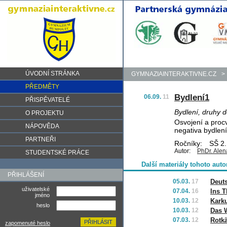
ÚVODNÍ STRÁNKA
GYMNAZIAINTERAKTIVNE.CZ
>
PŘEDMĚTY
Bydlení1
06.09.
11
PŘISPĚVATELÉ
Bydlení, druhy d
O PROJEKTU
Osvojení a proc
NÁPOVĚDA
negativa bydlen
PARTNEŘI
Ročníky:
SŠ 2.,
Autor:
PhDr. Alen
STUDENTSKÉ PRÁCE
Další materiály tohoto auto
PŘIHLÁŠENÍ
05.03.
17
Deut
uživatelské
07.04.
16
Ins T
jméno
10.03.
12
Karku
heslo
10.03.
12
Das 
07.03.
12
Rotk
zapomenuté heslo