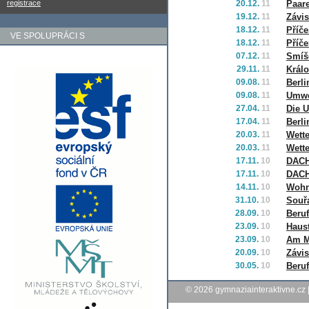
registrace
20.12.
11
Paar
19.12.
11
Závisl
18.12.
11
Příče
VE SPOLUPRÁCI S
18.12.
11
Příče
07.12.
11
Smíš
29.11.
11
Králo
09.08.
11
Berli
09.08.
11
Umwe
27.04.
11
Die 
17.04.
11
Berli
20.03.
11
Wette
20.03.
11
Wette
17.11.
10
DAC
17.11.
10
DAC
14.11.
10
Woh
31.10.
10
Souřa
28.09.
10
Beruf
23.09.
10
Haust
23.09.
10
Am M
20.09.
10
Závis
30.05.
10
Beruf
© 2026
gymnaziainteraktivne.cz