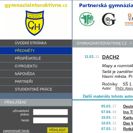
ÚVODNÍ STRÁNKA
GYMNAZIAINTERAKTIVNE.CZ
>
PŘEDMĚTY
DACH2
11.03.
11
PŘISPĚVATELÉ
Mapy a rozmístě
O PROJEKTU
Sešit je zaměře
NÁPOVĚDA
hlavní města. P
PARTNEŘI
Ročníky:
SŠ 1.,
Autor:
PhDr. Alen
STUDENTSKÉ PRÁCE
Další materiály tohoto auto
PŘIHLÁŠENÍ
05.03.
17
Deut
uživatelské
07.04.
16
Ins T
jméno
10.03.
12
Karku
heslo
10.03.
12
Das 
07.03.
12
Rotk
zapomenuté heslo