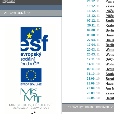
registrace
20.12.
11
Paar
19.12.
11
Závisl
18.12.
11
Příče
VE SPOLUPRÁCI S
18.12.
11
Příče
07.12.
11
Smíš
29.11.
11
Králo
09.08.
11
Berli
09.08.
11
Umwe
27.04.
11
Die 
17.04.
11
Berli
20.03.
11
Wette
20.03.
11
Wette
17.11.
10
DAC
14.11.
10
Woh
09.11.
10
Bydl
31.10.
10
Souřa
28.09.
10
Beruf
23.09.
10
Haust
23.09.
10
Am M
20.09.
10
Závis
30.05.
10
Beruf
© 2026
gymnaziainteraktivne.cz