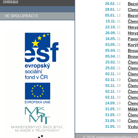
registrace
26.02.
12
Bezob
29.01.
12
Cleno
05.01.
12
Bezob
VE SPOLUPRÁCI S
15.11.
11
Členo
22.10.
11
Hmyz 
26.09.
11
Hmyz 
16.05.
11
Pavo
03.05.
11
Korý
05.04.
11
Brouc
05.04.
11
Brouc
25.02.
11
Členo
25.02.
11
Členo
02.11.
10
Člen
02.11.
10
Člen
02.11.
10
Členo
02.11.
10
Členo
02.11.
10
Členo
14.09.
10
Členo
31.05.
10
Měkk
31.05.
10
Členo
31.05.
10
Členo
31.05.
10
Vzduš
© 2026
gymnaziainteraktivne.cz