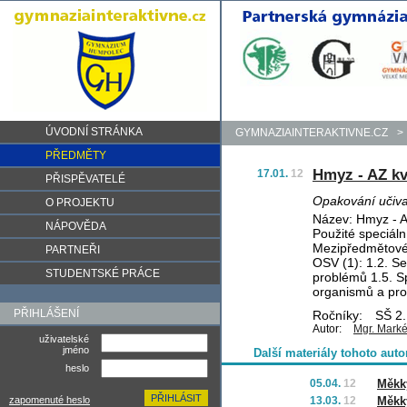
ÚVODNÍ STRÁNKA
GYMNAZIAINTERAKTIVNE.CZ
>
PŘEDMĚTY
Hmyz - AZ kv
17.01.
12
PŘISPĚVATELÉ
Opakování učiv
O PROJEKTU
Název: Hmyz - A
NÁPOVĚDA
Použité speciální
Mezipředmětové 
PARTNEŘI
OSV (1): 1.2. Se
STUDENTSKÉ PRÁCE
problémů 1.5. S
organismů a pro
PŘIHLÁŠENÍ
Ročníky:
SŠ 2.
Autor:
Mgr. Mark
uživatelské
jméno
Další materiály tohoto auto
heslo
05.04.
12
Měkký
zapomenuté heslo
13.03.
12
Měkký