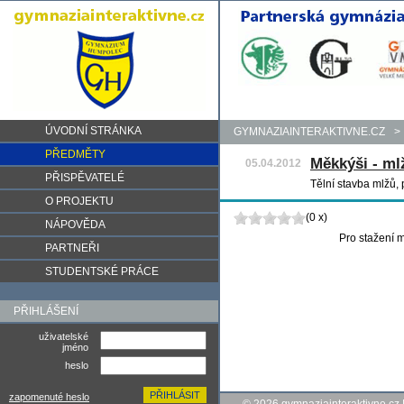
ÚVODNÍ STRÁNKA
GYMNAZIAINTERAKTIVNE.CZ
>
PŘEDMĚTY
Měkkýši - ml
05.04.2012
PŘISPĚVATELÉ
Tělní stavba mlžů,
O PROJEKTU
(0 x)
NÁPOVĚDA
Pro stažení m
PARTNEŘI
STUDENTSKÉ PRÁCE
PŘIHLÁŠENÍ
uživatelské
jméno
heslo
zapomenuté heslo