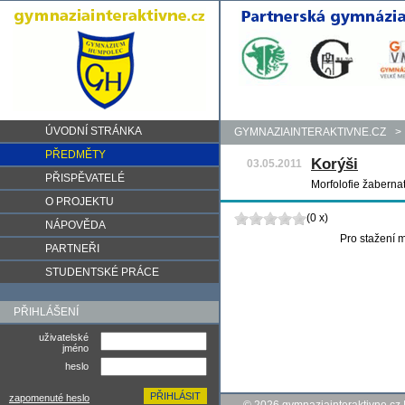
ÚVODNÍ STRÁNKA
GYMNAZIAINTERAKTIVNE.CZ
>
PŘEDMĚTY
Korýši
03.05.2011
PŘISPĚVATELÉ
Morfolofie žabernat
O PROJEKTU
(0 x)
NÁPOVĚDA
Pro stažení m
PARTNEŘI
STUDENTSKÉ PRÁCE
PŘIHLÁŠENÍ
uživatelské
jméno
heslo
zapomenuté heslo