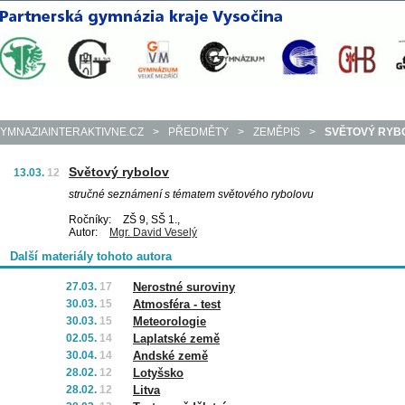
YMNAZIAINTERAKTIVNE.CZ
>
PŘEDMĚTY
>
ZEMĚPIS
>
SVĚTOVÝ RYB
Světový rybolov
13.03.
12
stručné seznámení s tématem světového rybolovu
Ročníky:
ZŠ 9, SŠ 1.,
Autor:
Mgr. David Veselý
Další materiály tohoto autora
27.03.
17
Nerostné suroviny
30.03.
15
Atmosféra - test
30.03.
15
Meteorologie
02.05.
14
Laplatské země
30.04.
14
Andské země
28.02.
12
Lotyšsko
28.02.
12
Litva