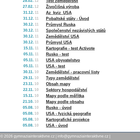
28.02.
12
Test zemědělství
27.02.
12
Živočišná výroba
31.12.
11
Az_kviz_USA
31.12.
11
Pobaltské státy - Úvod
30.12.
11
Průmysl Ruska
30.12.
11
Společenství nezávislých států
30.12.
11
Zemědělství USA
30.12.
11
Průmysl USA
15.11.
11
Kartografie - test Activote
05.11.
11
Rusko - test
05.11.
11
USA obyvatelstvo
05.11.
11
USA - test
30.11.
10
Zemědělství - pracovní listy
29.11.
10
Typy zemědělství
23.11.
10
Obsah mapy
22.11.
10
Sektory hospodářství
15.11.
10
Mapy podle měřítka
21.10.
10
Mapy podle obsahu
05.08.
10
Rusko - úvod
05.08.
10
USA - fyzická geografie
05.08.
10
Kartografické projekce
05.08.
10
USA - úvod
© 2026
gymnaziainteraktivne.cz
|
info@gymnaziainteraktivne.cz
|