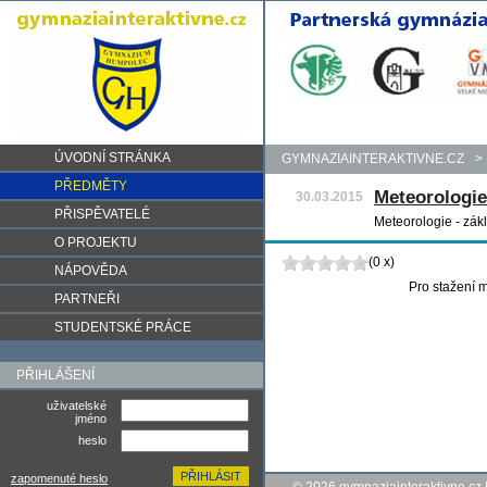
ÚVODNÍ STRÁNKA
GYMNAZIAINTERAKTIVNE.CZ
>
PŘEDMĚTY
Meteorologie
30.03.2015
PŘISPĚVATELÉ
Meteorologie - zák
O PROJEKTU
(0 x)
NÁPOVĚDA
Pro stažení m
PARTNEŘI
STUDENTSKÉ PRÁCE
PŘIHLÁŠENÍ
uživatelské
jméno
heslo
zapomenuté heslo