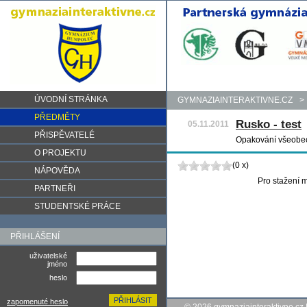
ÚVODNÍ STRÁNKA
GYMNAZIAINTERAKTIVNE.CZ
>
PŘEDMĚTY
Rusko - test
05.11.2011
PŘISPĚVATELÉ
Opakování všeobe
O PROJEKTU
(0 x)
NÁPOVĚDA
Pro stažení m
PARTNEŘI
STUDENTSKÉ PRÁCE
PŘIHLÁŠENÍ
uživatelské
jméno
heslo
zapomenuté heslo