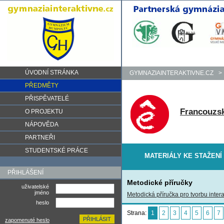
ÚVODNÍ STRÁNKA
GYMNAZIAINTERAKTIVNE.CZ
>
PŘEDMĚTY
PŘISPĚVATELÉ
Francouzsk
O PROJEKTU
NÁPOVĚDA
PARTNEŘI
STUDENTSKÉ PRÁCE
MATERIÁLY KE STAŽENÍ
PŘIHLÁŠENÍ
Metodické příručky
uživatelské
jméno
Metodická příručka pro tvorbu intera
heslo
Strana:
1
2
3
4
5
6
7
zapomenuté heslo