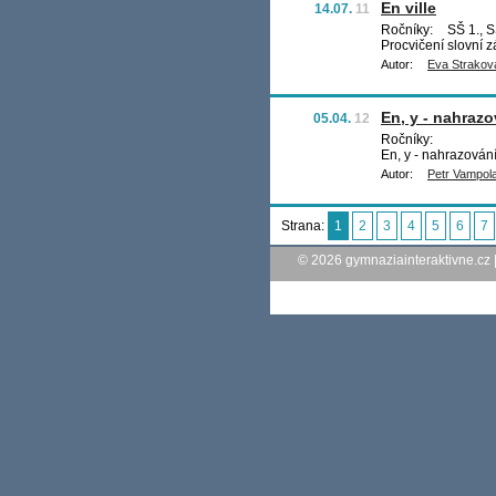
En ville
14.07.
11
Ročníky:
SŠ 1., S
Procvičení slovní 
Autor:
Eva Strakov
En, y - nahrazo
05.04.
12
Ročníky:
En, y - nahrazování
Autor:
Petr Vampol
Strana:
1
2
3
4
5
6
7
© 2026
gymnaziainteraktivne.cz