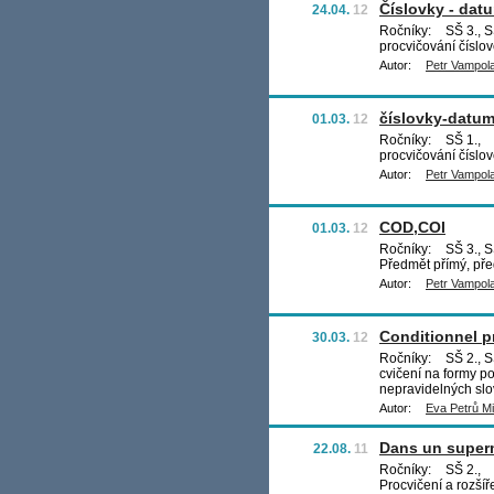
Číslovky - datu
24.04.
12
Ročníky:
SŠ 3., S
procvičování číslov
Autor:
Petr Vampol
číslovky-datu
01.03.
12
Ročníky:
SŠ 1.,
procvičování číslo
Autor:
Petr Vampol
COD,COI
01.03.
12
Ročníky:
SŠ 3., S
Předmět přímý, př
Autor:
Petr Vampol
Conditionnel p
30.03.
12
Ročníky:
SŠ 2., S
cvičení na formy p
nepravidelných sl
Autor:
Eva Petrů Mi
Dans un super
22.08.
11
Ročníky:
SŠ 2.,
Procvičení a rozšíř