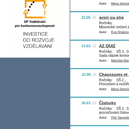
Autor:
Alena Semr
avoir ou etre
22.06.
10
Ročníky:
Mluvnické cvičení
Autor:
Eva Strakov
AZ QUIZ
23.02.
12
Ročníky:
SŠ 3., S
Sada otázek formou
Autor:
Markéta Ma
Chaussures et 
22.08.
11
Ročníky:
SŠ 2.,
Procvičení a rozšíř
Autor:
Alena Semr
Číslovky
30.03.
12
Ročníky:
SŠ 2., S
procvičování číslo
Autor:
Petr Vampol