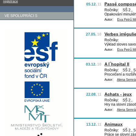
registrace
Passé composé 
05.12.
11
Ročníky:
SŠ 2.,
Opakování minuléh
VE SPOLUPRÁCI S
Autor:
Eva Petrů Mi
Verbes irrégulier
27.05.
10
Ročníky:
Výklad sloves savoi
Autor:
Eva Petrů Mi
A l´hopital II
03.12.
10
Ročníky:
SŠ 2., S
Procvičení a rozšíř
Autor:
Alena Semr
Achats - jeux
22.08.
11
Ročníky:
SŠ 2.,
Hry na slovní záso
Autor:
Alena Semr
Animaux
13.12.
11
Ročníky:
SŠ 2., S
Práce se slovní zá