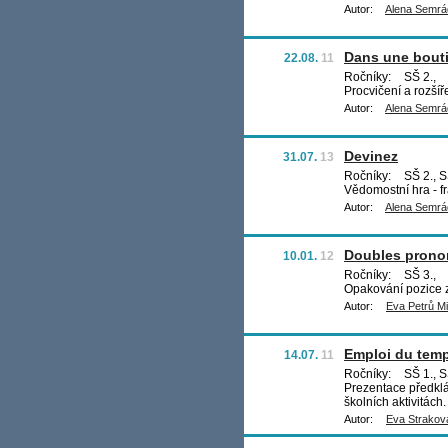
Autor:
Alena Semr
Dans une bout
22.08.
11
Ročníky:
SŠ 2.,
Procvičení a rozšíř
Autor:
Alena Semr
Devinez
31.07.
13
Ročníky:
SŠ 2., S
Vědomostní hra - f
Autor:
Alena Semr
Doubles pron
10.01.
12
Ročníky:
SŠ 3.,
Opakování pozice 
Autor:
Eva Petrů Mi
Emploi du tem
14.07.
11
Ročníky:
SŠ 1., S
Prezentace předkl
školních aktivitách.
Autor:
Eva Strakov