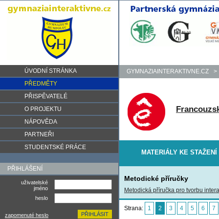
ÚVODNÍ STRÁNKA
GYMNAZIAINTERAKTIVNE.CZ
>
PŘEDMĚTY
PŘISPĚVATELÉ
Francouzsk
O PROJEKTU
NÁPOVĚDA
PARTNEŘI
STUDENTSKÉ PRÁCE
MATERIÁLY KE STAŽENÍ
PŘIHLÁŠENÍ
Metodické příručky
uživatelské
jméno
Metodická příručka pro tvorbu intera
heslo
Strana:
1
2
3
4
5
6
7
zapomenuté heslo