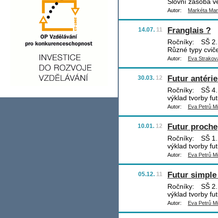
Slovní zásoba v
Autor:
Markéta Ma
Franglais ?
14.07.
11
Ročníky:
SŠ 2.,
Různé typy cviče
Autor:
Eva Strakov
Futur antérie
30.03.
12
Ročníky:
SŠ 4.
výklad tvorby fut
Autor:
Eva Petrů Mi
Futur proche
10.01.
12
Ročníky:
SŠ 1.
výklad tvorby fut
Autor:
Eva Petrů Mi
Futur simple 
05.12.
11
Ročníky:
SŠ 2.
výklad tvorby fu
Autor:
Eva Petrů Mi