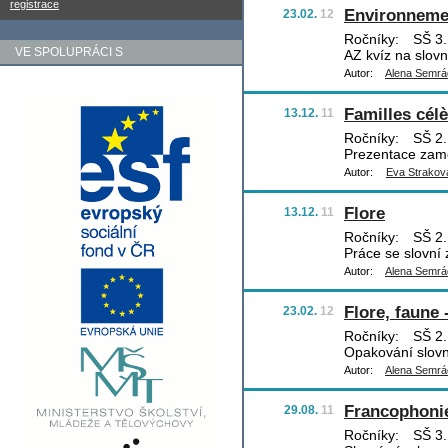
registrace
Environneme
23.02.
12
Ročníky:
SŠ 3.,
VE SPOLUPRÁCI S
AZ kvíz na slovn
Autor:
Alena Semr
Familles cél
13.12.
11
Ročníky:
SŠ 2.,
Prezentace zamě
Autor:
Eva Strakov
Flore
13.12.
11
Ročníky:
SŠ 2.,
Práce se slovní
Autor:
Alena Semr
Flore, faune 
23.02.
12
Ročníky:
SŠ 2.,
Opakování slovn
Autor:
Alena Semr
Francophoni
29.08.
11
Ročníky:
SŠ 3.,