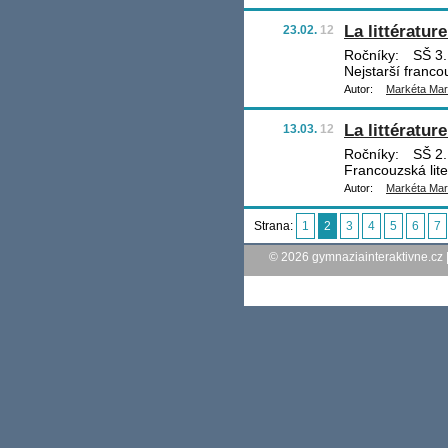
La littérature
23.02.
12
Ročníky:
SŠ 3.,
Nejstarší franco
Autor:
Markéta Ma
La littérature 
13.03.
12
Ročníky:
SŠ 2.,
Francouzská liter
Autor:
Markéta Ma
Strana:
1
2
3
4
5
6
7
© 2026
gymnaziainteraktivne.cz