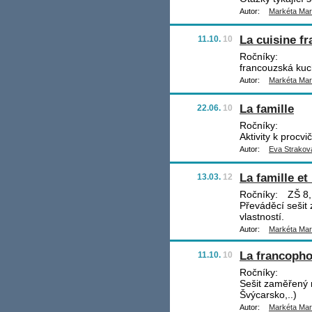
Autor:
Markéta Ma
La cuisine fr
11.10.
10
Ročníky:
francouzská ku
Autor:
Markéta Ma
La famille
22.06.
10
Ročníky:
Aktivity k procvi
Autor:
Eva Strakov
La famille et
13.03.
12
Ročníky:
ZŠ 8, 
Převáděcí sešit 
vlastností.
Autor:
Markéta Ma
La francopho
11.10.
10
Ročníky:
Sešit zaměřený n
Švýcarsko,..)
Autor:
Markéta Ma