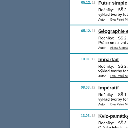
Futur simple 
05.12.
11
Ročníky:
SŠ 2.
výklad tvorby fu
Autor:
Eva Petrů Mi
Géographie e
05.12.
11
Ročníky:
SŠ 2.
Práce se slovní
Autor:
Alena Semr
Imparfait
10.01.
12
Ročníky:
SŠ 2.
výklad tvorby for
Autor:
Eva Petrů Mi
Impératif
08.03.
12
Ročníky:
SŠ 1.
výklad tvorby fo
Autor:
Eva Petrů Mi
Kvíz-památk
13.03.
12
Ročníky:
SŠ 3.,
Otázky týkající 