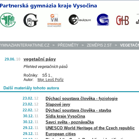
YMNAZIAINTERAKTIVNE.CZ
>
PŘEDMĚTY
>
ZEMĚPIS 2.ST
>
VEGETAČN
vegetační pásy
29.06.
10
Přehled vegetačních pásů
Ročníky:
SŠ 1.,
Autor:
Mgr. Leoš Poříz
Další materiály tohoto autora
23.02.
12
Dýchací soustava člověka - fyziologie
23.02.
12
Slapové jevy
22.02.
12
Dýchací soustava člověka - stavba
30.12.
11
Sídla kraje Vysočina
30.12.
11
Savci světa - poznávačka
29.12.
11
UNESCO World Heritage of the Czech republic
29.12.
11
European cities