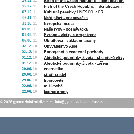
19.12.
11
Birds of the Czech Republic - identification
15.12.
11
Fish of the Czech Republic - identification
07.12.
11
Kulturní památky UNESCO v ČR
02.11.
11
Naši ptáci - poznávačka
31.10.
11
Evropská města
09.09.
11
Naše ryby - poznávačka
01.09.
11
Evropa - vlajky a organizace
06.06.
11
Obratlovci - základní taxony
02.12.
10
Obyvatelstvo Asie
02.12.
10
Endogenní a exogenní pochody
01.12.
10
Abiotické podmínky života - chemické vlivy
01.12.
10
Abiotické podmínky života - záření
29.06.
10
energetika
29.06.
10
strojírenství
29.06.
10
lipnicovité
22.06.
10
miříkovité
22.06.
10
kapraďorosty
© 2026
gymnaziainteraktivne.cz
|
info@gymnaziainteraktivne.cz
|