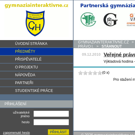
GYMNAZIAINTERAKTIVNE.CZ
>
ÚVODNÍ STRÁNKA
PRÁVO I.
>
STÁHNOUT
PŘEDMĚTY
Veřejné právo
09.12.2010
PŘISPĚVATELÉ
Výkladová hodina - 
O PROJEKTU
(0 x)
NÁPOVĚDA
Pro stažení m
PARTNEŘI
STUDENTSKÉ PRÁCE
PŘIHLÁŠENÍ
uživatelské
jméno
heslo
zapomenuté heslo