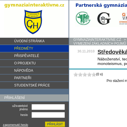
GYMNAZIAINTERAKTIVNE.CZ
>
ÚVODNÍ STRÁNKA
VYMEZENÍ ZÁKLADNÍCH POJMŮ
PŘEDMĚTY
Středověká
30.11.2010
PŘISPĚVATELÉ
Náboženství, te
O PROJEKTU
monoteismus, po
NÁPOVĚDA
(0 x)
PARTNEŘI
Pro stažení m
STUDENTSKÉ PRÁCE
PŘIHLÁŠENÍ
uživatelské
jméno
heslo
zapomenuté heslo