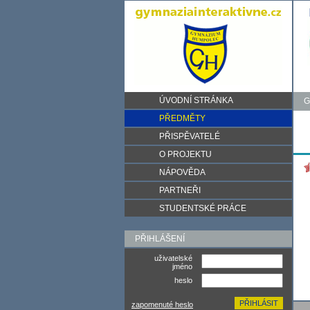
ÚVODNÍ STRÁNKA
G
PŘEDMĚTY
PŘISPĚVATELÉ
O PROJEKTU
NÁPOVĚDA
PARTNEŘI
STUDENTSKÉ PRÁCE
PŘIHLÁŠENÍ
uživatelské
jméno
heslo
zapomenuté heslo