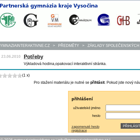
YMNAZIAINTERAKTIVNE.CZ
>
PŘEDMĚTY
>
ZÁKLADY SPOLEČENSKÝCH
Potřeby
23.06.2010
Výkladová hodina,opakovací interaktivní stránka.
(1 x)
Pro stažení materiálu je nutné se
přihlásit
. Pokud jste nový ná
přihlášení
uživatelské jméno
heslo
zapomenuté heslo
registrace