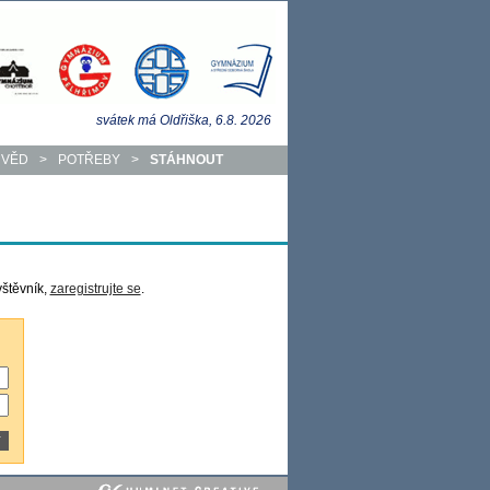
svátek má
Oldřiška
, 6.8.
2026
 VĚD
>
POTŘEBY
>
STÁHNOUT
vštěvník,
zaregistrujte se
.