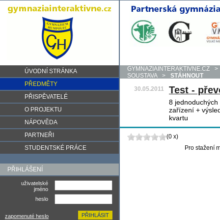
GYMNAZIAINTERAKTIVNE.CZ
>
ÚVODNÍ STRÁNKA
SOUSTAVA
>
STÁHNOUT
PŘEDMĚTY
Test - pře
30.05.2011
PŘISPĚVATELÉ
8 jednoduchých 
O PROJEKTU
zařízení + výsled
kvartu
NÁPOVĚDA
PARTNEŘI
(0 x)
STUDENTSKÉ PRÁCE
Pro stažení m
PŘIHLÁŠENÍ
uživatelské
jméno
heslo
zapomenuté heslo