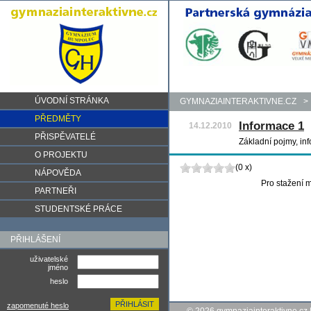
ÚVODNÍ STRÁNKA
GYMNAZIAINTERAKTIVNE.CZ
>
PŘEDMĚTY
Informace 1
14.12.2010
PŘISPĚVATELÉ
Základní pojmy, inf
O PROJEKTU
(0 x)
NÁPOVĚDA
Pro stažení m
PARTNEŘI
STUDENTSKÉ PRÁCE
PŘIHLÁŠENÍ
uživatelské
jméno
heslo
zapomenuté heslo