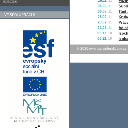
19.11.
11
Fázo
registrace
06.08.
11
Subl
06.08.
11
Tání 
VE SPOLUPRÁCI S
25.02.
11
Kruho
23.02.
11
Práce
22.02.
11
Adiab
05.12.
10
Izoch
05.12.
10
Izoba
© 2026
gymnaziainteraktivne.cz