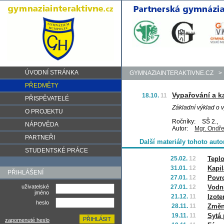
ÚVODNÍ STRÁNKA
GYMNAZIAINTERAKTIVNE.CZ
>
PŘEDMĚTY
Vypařování a k
18.10.
11
PŘISPĚVATELÉ
Základní výklad o 
O PROJEKTU
Ročníky:
SŠ 2.,
NÁPOVĚDA
Autor:
Mgr. Ondř
PARTNEŘI
Další materiály tohoto auto
STUDENTSKÉ PRÁCE
25.02.
12
Teplo
31.01.
12
Kapil
PŘIHLÁŠENÍ
27.01.
12
Povr
uživatelské
27.01.
12
Vodní
jméno
21.12.
11
Izote
heslo
28.11.
11
Změny
19.11.
11
Sytá 
zapomenuté heslo