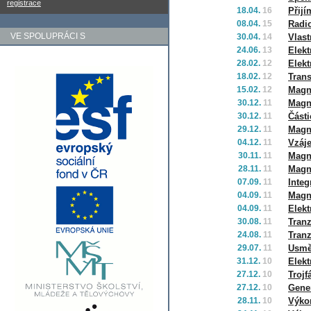
registrace
18.04.
16
Přijí
08.04.
15
Radi
VE SPOLUPRÁCI S
30.04.
14
Vlast
24.06.
13
Elekt
28.02.
12
Elekt
18.02.
12
Tran
15.02.
12
Magne
30.12.
11
Magne
30.12.
11
Část
29.12.
11
Magne
04.12.
11
Vzáj
30.11.
11
Magne
28.11.
11
Magn
07.09.
11
Inte
04.09.
11
Magne
04.09.
11
Elek
30.08.
11
Tranz
24.08.
11
Tranz
29.07.
11
Usmě
31.12.
10
Elekt
27.12.
10
Trojf
27.12.
10
Gene
28.11.
10
Výko