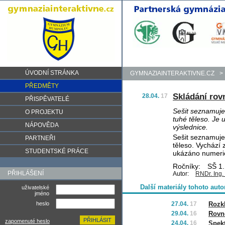
ÚVODNÍ STRÁNKA
GYMNAZIAINTERAKTIVNE.CZ
>
PŘEDMĚTY
Skládání rov
28.04.
17
PŘISPĚVATELÉ
Sešit seznamuje
O PROJEKTU
tuhé těleso. Je 
NÁPOVĚDA
výslednice.
Sešit seznamuje
PARTNEŘI
těleso. Vychází 
STUDENTSKÉ PRÁCE
ukázáno numerick
Ročníky:
SŠ 1.
PŘIHLÁŠENÍ
Autor:
RNDr. Ing.
Další materiály tohoto auto
uživatelské
jméno
heslo
27.04.
17
Rozkl
29.04.
16
Rovn
zapomenuté heslo
24.04.
16
Spekt