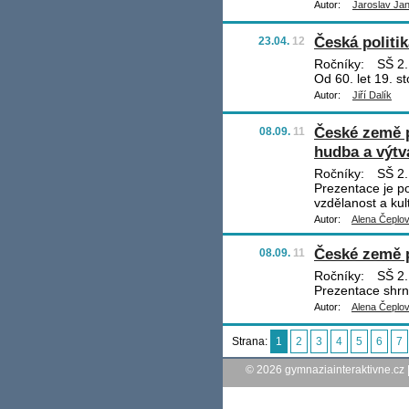
Autor:
Jaroslav Ja
Česká politik
23.04.
12
Ročníky:
SŠ 2.
Od 60. let 19. s
Autor:
Jiří Dalík
České země p
08.09.
11
hudba a výtv
Ročníky:
SŠ 2.
Prezentace je p
vzdělanost a kul
Autor:
Alena Čeplo
České země p
08.09.
11
Ročníky:
SŠ 2.
Prezentace shrn
Autor:
Alena Čeplo
Strana:
1
2
3
4
5
6
7
© 2026
gymnaziainteraktivne.cz