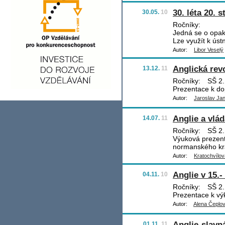
30. léta 20. s
30.05.
10
Ročníky:
Jedná se o opa
Lze využít k úst
Autor:
Libor Veselý
Anglická rev
13.12.
11
Ročníky:
SŠ 2.
Prezentace k dop
Autor:
Jaroslav Ja
Anglie a vlá
14.07.
11
Ročníky:
SŠ 2.
Výuková prezent
normanského kr
Autor:
Kratochvílov
Anglie v 15.- 
04.11.
10
Ročníky:
SŠ 2.
Prezentace k výk
Autor:
Alena Čeplo
Anglie-slavná
01.11.
11