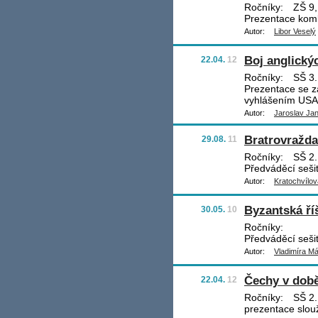
Ročníky:
ZŠ 9, 
Prezentace kombi
Autor:
Libor Veselý
Boj anglický
22.04.
12
Ročníky:
SŠ 3.
Prezentace se z
vyhlášením USA
Autor:
Jaroslav Ja
Bratrovražda 
29.08.
11
Ročníky:
SŠ 2.
Předváděcí sešit
Autor:
Kratochvílov
Byzantská ří
30.05.
10
Ročníky:
Předváděcí sešit 
Autor:
Vladimíra M
Čechy v dob
22.04.
12
Ročníky:
SŠ 2.
prezentace slou