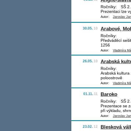
Ročníky:
SŠ 2.
Prezentaci lze v
Autor:
Jaroslav Ja
Arabové, Moh
30.05.
10
Ročníky:
Předváděcí seši
1256
Autor:
Vladimíra M
Arabská kult
26.05.
10
Ročníky:
Arabská kultura
poloostrově
Autor:
Vladimíra M
Baroko
01.11.
11
Ročníky:
SŠ 2.
Prezentace se za
při výkladu, shr
Autor:
Jaroslav Ja
Blesková válk
23.02.
12