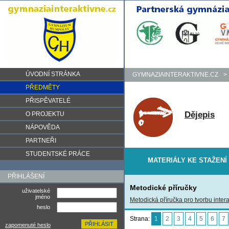
ÚVODNÍ STRÁNKA
GYMNAZIAINTERAKTIVNE.CZ
>
PŘEDMĚTY
PŘISPĚVATELÉ
Dějepis
O PROJEKTU
NÁPOVĚDA
PARTNEŘI
STUDENTSKÉ PRÁCE
MATERIÁLY KE STAŽENÍ
PŘIHLÁŠENÍ
Metodické příručky
uživatelské
jméno
Metodická příručka pro tvorbu intera
heslo
Strana:
1
2
3
4
5
6
7
zapomenuté heslo