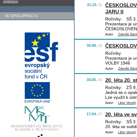
registrace
ČESKOSLOVE
31.10.
11
JARU II
VE SPOLUPRÁCI S
Ročníky:
SŠ 3.
Prezentace je u
ČESKOSLOVENSK
Autor:
Zdeněk Bárt
ČESKOSLOVE
30.08.
10
Ročníky:
Prezentace je 
VOLBY 1946
Autor:
Zdeněk Bárt
20. léta 20. s
30.05.
10
Ročníky:
ZŠ 9,
Jedná se o opa
Lze využít k úst
Autor:
Libor Veselý
20. léta ve s
17.04.
17
Ročníky:
SŠ 3.
20. léta ve světě
Autor:
Libor Veselý