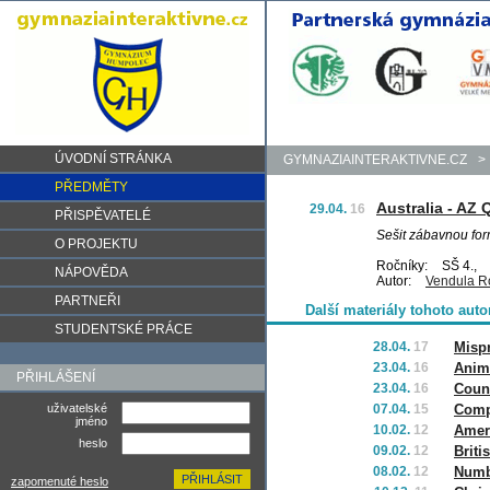
ÚVODNÍ STRÁNKA
GYMNAZIAINTERAKTIVNE.CZ
>
PŘEDMĚTY
Australia - AZ 
29.04.
16
PŘISPĚVATELÉ
Sešit zábavnou form
O PROJEKTU
Ročníky:
SŠ 4.,
NÁPOVĚDA
Autor:
Vendula R
PARTNEŘI
Další materiály tohoto auto
STUDENTSKÉ PRÁCE
28.04.
17
Misp
23.04.
16
Anim
PŘIHLÁŠENÍ
23.04.
16
Coun
uživatelské
07.04.
15
Comp
jméno
10.02.
12
Amer
heslo
09.02.
12
Briti
08.02.
12
Numbe
zapomenuté heslo