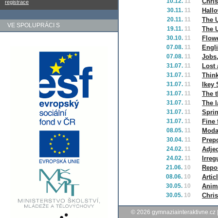
10.12.
11
Chri
registrace
30.11.
11
Hall
20.11.
11
The 
VE SPOLUPRÁCI S
19.11.
11
The 
30.10.
11
Flowe
07.08.
11
Engli
07.08.
11
Jobs,
31.07.
11
Lost 
31.07.
11
Think
31.07.
11
Ikey 
31.07.
11
The t
31.07.
11
The l
31.07.
11
Sprin
31.07.
11
Fine 
08.05.
11
Modal
30.04.
11
Prepo
24.02.
11
Adjec
24.02.
11
Irreg
21.06.
10
Repor
08.06.
10
Artic
30.05.
10
Anim
30.05.
10
Chri
© 2026
gymnaziainteraktivne.cz