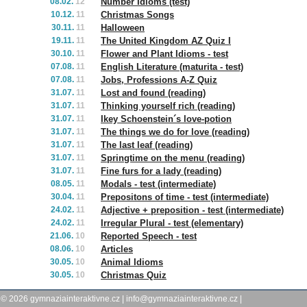
08.02.
12
Number Idioms (test)
10.12.
11
Christmas Songs
30.11.
11
Halloween
19.11.
11
The United Kingdom AZ Quiz I
30.10.
11
Flower and Plant Idioms - test
07.08.
11
English Literature (maturita - test)
07.08.
11
Jobs, Professions A-Z Quiz
31.07.
11
Lost and found (reading)
31.07.
11
Thinking yourself rich (reading)
31.07.
11
Ikey Schoenstein´s love-potion
31.07.
11
The things we do for love (reading)
31.07.
11
The last leaf (reading)
31.07.
11
Springtime on the menu (reading)
31.07.
11
Fine furs for a lady (reading)
08.05.
11
Modals - test (intermediate)
30.04.
11
Prepositons of time - test (intermediate)
24.02.
11
Adjective + preposition - test (intermediate)
24.02.
11
Irregular Plural - test (elementary)
21.06.
10
Reported Speech - test
08.06.
10
Articles
30.05.
10
Animal Idioms
30.05.
10
Christmas Quiz
© 2026
gymnaziainteraktivne.cz
|
info@gymnaziainteraktivne.cz
|