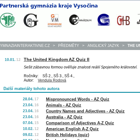
YMNAZIAINTERAKTIVNE.CZ
>
PŘEDMĚTY
>
ANGLICKÝ JAZYK
>
THE UN
The United Kingdom AZ Quiz II
10.01.
12
Sešit zábavnou formou ověřuje znalosti reálií Spojeného království.
Ročníky:
SŠ 2., SŠ 3., SŠ 4.,
Autor:
Vendula Rodová
Další materiály tohoto autora
28.04.
17
Mispronounced Words - AZ Quiz
23.04.
16
Animals - AZ Quiz
23.04.
16
Country Names and Adjectives - AZ Quiz
23.04.
16
Australia - AZ Quiz
07.04.
15
Comparison of Adjectives A-Z Quiz
10.02.
12
American English A-Z Quiz
09.02.
12
British Holidays (quiz)