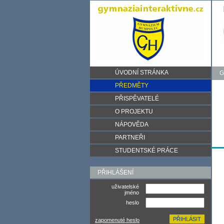
ÚVODNÍ STRÁNKA
G
PŘEDMĚTY
PŘISPĚVATELÉ
O PROJEKTU
NÁPOVĚDA
PARTNEŘI
STUDENTSKÉ PRÁCE
PŘIHLÁŠENÍ
uživatelské
jméno
heslo
zapomenuté heslo