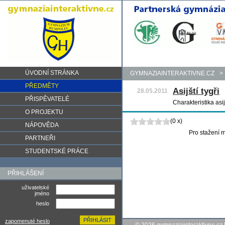
ÚVODNÍ STRÁNKA
GYMNAZIAINTERAKTIVNE.CZ
>
PŘEDMĚTY
Asijští tygři
28.05.2011
PŘISPĚVATELÉ
Charakteristika asi
O PROJEKTU
(0 x)
NÁPOVĚDA
Pro stažení m
PARTNEŘI
STUDENTSKÉ PRÁCE
PŘIHLÁŠENÍ
uživatelské
jméno
heslo
zapomenuté heslo