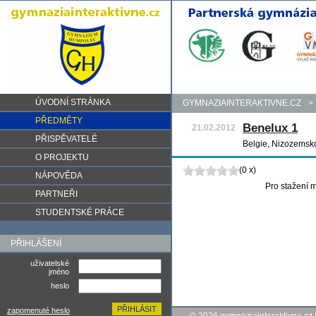
ÚVODNÍ STRÁNKA
GYMNAZIAINTERAKTIVNE.CZ
>
PŘEDMĚTY
Benelux 1
21.02.2012
PŘISPĚVATELÉ
Belgie, Nizozemsko
O PROJEKTU
(0 x)
NÁPOVĚDA
Pro stažení m
PARTNEŘI
STUDENTSKÉ PRÁCE
PŘIHLÁŠENÍ
uživatelské
jméno
heslo
zapomenuté heslo