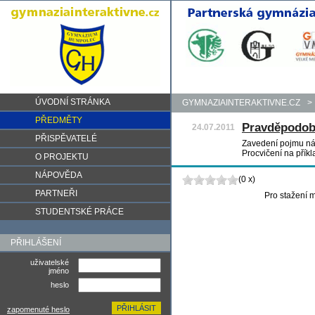
ÚVODNÍ STRÁNKA
GYMNAZIAINTERAKTIVNE.CZ
>
PŘEDMĚTY
Pravděpodob
24.07.2011
PŘISPĚVATELÉ
Zavedení pojmu ná
Procvičení na přík
O PROJEKTU
NÁPOVĚDA
(0 x)
PARTNEŘI
Pro stažení m
STUDENTSKÉ PRÁCE
PŘIHLÁŠENÍ
uživatelské
jméno
heslo
zapomenuté heslo