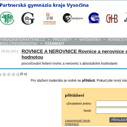
YMNAZIAINTERAKTIVNE.CZ
>
PŘEDMĚTY
>
MATEMATIKA
>
ROVNICE A
BSOLUTNÍ HODNOTOU
>
STÁHNOUT
ROVNICE A NEROVNICE Rovnice a nerovnice s
28.02.2012
hodnotou
procvičování řešení rovnic a nerovnic s absolutními hodnotami
(0 x)
Pro stažení materiálu je nutné se
přihlásit
. Pokud jste nový ná
přihlášení
uživatelské jméno
heslo
zapomenuté heslo
registrace