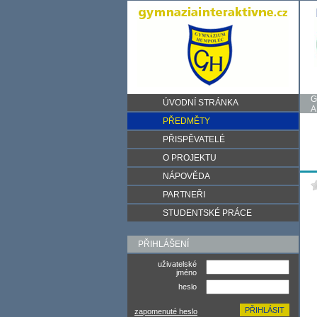
G
ÚVODNÍ STRÁNKA
A
PŘEDMĚTY
PŘISPĚVATELÉ
O PROJEKTU
NÁPOVĚDA
PARTNEŘI
STUDENTSKÉ PRÁCE
PŘIHLÁŠENÍ
uživatelské
jméno
heslo
zapomenuté heslo