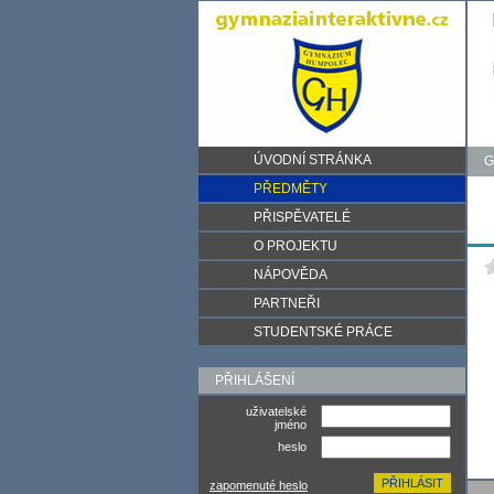
ÚVODNÍ STRÁNKA
G
PŘEDMĚTY
PŘISPĚVATELÉ
O PROJEKTU
NÁPOVĚDA
PARTNEŘI
STUDENTSKÉ PRÁCE
PŘIHLÁŠENÍ
uživatelské
jméno
heslo
zapomenuté heslo