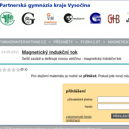
YMNAZIAINTERAKTIVNE.CZ
>
PŘEDMĚTY
>
FYZIKA 2.ST
>
MAGNETICK
Magnetický indukční tok
04.09.2011
Sešit zavádí a definuje novou veličinu - magnetický indukční tok.
(0 x)
Pro stažení materiálu je nutné se
přihlásit
. Pokud jste nový ná
přihlášení
uživatelské jméno
heslo
zapomenuté heslo
registrace