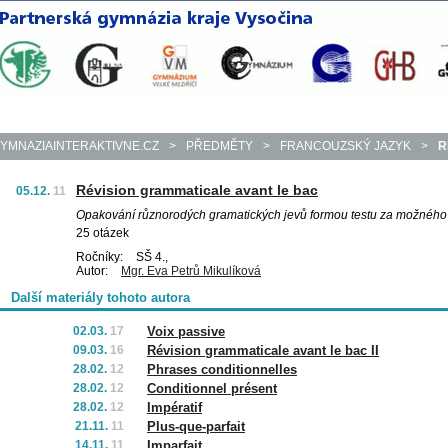
YMNAZIAINTERAKTIVNE.CZ
>
PŘEDMĚTY
>
FRANCOUZSKÝ JAZYK
>
R
Révision grammaticale avant le bac
05.12.
11
Opakování různorodých gramatických jevů formou testu za možného p
25 otázek
Ročníky:
SŠ 4.,
Autor:
Mgr. Eva Petrů Mikulíková
Další materiály tohoto autora
02.03.
17
Voix passive
09.03.
16
Révision grammaticale avant le bac II
28.02.
12
Phrases conditionnelles
28.02.
12
Conditionnel présent
28.02.
12
Impératif
21.11.
11
Plus-que-parfait
14.11.
11
Imparfait