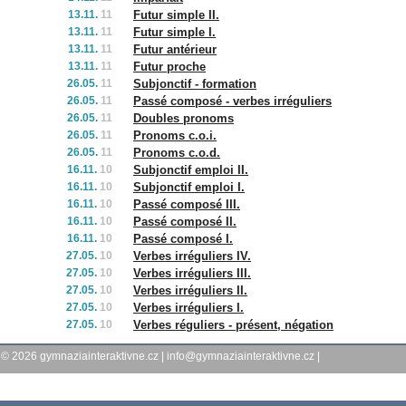
13.11.
11
Futur simple II.
13.11.
11
Futur simple I.
13.11.
11
Futur antérieur
13.11.
11
Futur proche
26.05.
11
Subjonctif - formation
26.05.
11
Passé composé - verbes irréguliers
26.05.
11
Doubles pronoms
26.05.
11
Pronoms c.o.i.
26.05.
11
Pronoms c.o.d.
16.11.
10
Subjonctif emploi II.
16.11.
10
Subjonctif emploi I.
16.11.
10
Passé composé III.
16.11.
10
Passé composé II.
16.11.
10
Passé composé I.
27.05.
10
Verbes irréguliers IV.
27.05.
10
Verbes irréguliers III.
27.05.
10
Verbes irréguliers II.
27.05.
10
Verbes irréguliers I.
27.05.
10
Verbes réguliers - présent, négation
© 2026
gymnaziainteraktivne.cz
|
info@gymnaziainteraktivne.cz
|