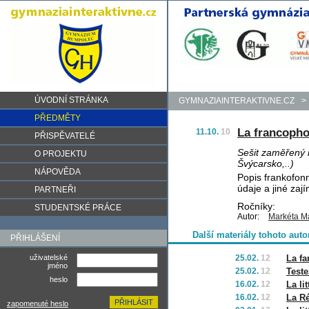
ÚVODNÍ STRÁNKA
GYMNAZIAINTERAKTIVNE.CZ
>
PŘEDMĚTY
La francopho
11.10.
10
PŘISPĚVATELÉ
Sešit zaměřený n
O PROJEKTU
Švýcarsko,..)
NÁPOVĚDA
Popis frankofon
údaje a jiné zají
PARTNEŘI
Ročníky:
STUDENTSKÉ PRÁCE
Autor:
Markéta M
Další materiály tohoto auto
PŘIHLÁŠENÍ
uživatelské
25.02.
12
La fa
jméno
25.02.
12
Teste
heslo
16.02.
12
La lit
16.02.
12
La R
zapomenuté heslo