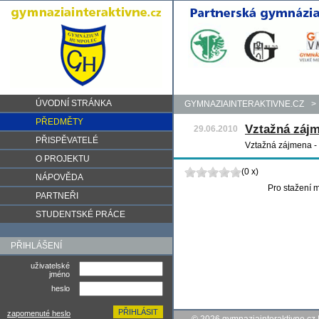
ÚVODNÍ STRÁNKA
GYMNAZIAINTERAKTIVNE.CZ
>
PŘEDMĚTY
Vztažná záj
29.06.2010
PŘISPĚVATELÉ
Vztažná zájmena - 
O PROJEKTU
(0 x)
NÁPOVĚDA
Pro stažení m
PARTNEŘI
STUDENTSKÉ PRÁCE
PŘIHLÁŠENÍ
uživatelské
jméno
heslo
zapomenuté heslo