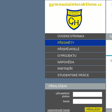
ÚVODNÍ STRÁNKA
G
PŘEDMĚTY
PŘISPĚVATELÉ
O PROJEKTU
NÁPOVĚDA
PARTNEŘI
STUDENTSKÉ PRÁCE
PŘIHLÁŠENÍ
uživatelské
jméno
heslo
zapomenuté heslo