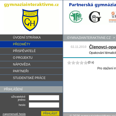
ÚVODNÍ STRÁNKA
GYMNAZIAINTERAKTIVNE.CZ
>
PŘEDMĚTY
Členovci-opa
02.11.2010
PŘISPĚVATELÉ
Opakování tématic
O PROJEKTU
(0 x)
NÁPOVĚDA
Pro stažení m
PARTNEŘI
STUDENTSKÉ PRÁCE
PŘIHLÁŠENÍ
uživatelské
jméno
heslo
zapomenuté heslo