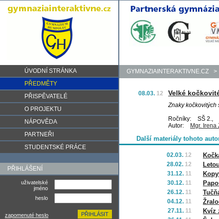
ÚVODNÍ STRÁNKA
GYMNAZIAINTERAKTIVNE.CZ
>
PŘEDMĚTY
Velké kočkovit
08.03.
12
PŘISPĚVATELÉ
Znaky kočkovitých 
O PROJEKTU
Ročníky:
SŠ 2.,
NÁPOVĚDA
Autor:
Mgr. Irena
PARTNEŘI
Další materiály tohoto auto
STUDENTSKÉ PRÁCE
02.03.
12
Kočk
28.02.
12
Letou
PŘIHLÁŠENÍ
31.12.
11
Kopyt
uživatelské
30.12.
11
Papo
jméno
26.12.
11
Tučň
heslo
04.12.
11
Žralo
27.11.
11
Kvíz 
zapomenuté heslo