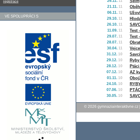
26.11.
11
Šelm
registrace
21.11.
11
Oběh
06.11.
11
Užov
VE SPOLUPRÁCI S
29.10.
11
Hloda
26.10.
11
SAVCI
11.09.
11
Test
29.07.
11
Test
28.07.
11
Obrat
30.04.
11
Vejce
31.12.
10
Savci
29.12.
10
Ryby
28.12.
10
Ptáci
07.12.
10
AZ kv
01.11.
10
Obojž
24.10.
10
RYBY
07.06.
10
PTÁC
30.05.
10
SAVCI
© 2026
gymnaziainteraktivne.cz