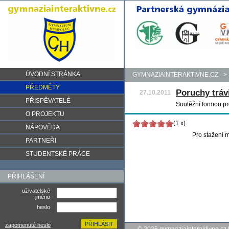
ÚVODNÍ STRÁNKA
GYMNAZIAINTERAKTIVNE.CZ
>
PŘEDMĚTY
Poruchy trávi
27.10.2011
PŘISPĚVATELÉ
Soutěžní formou pr
O PROJEKTU
(1 x)
NÁPOVĚDA
Pro stažení m
PARTNEŘI
STUDENTSKÉ PRÁCE
PŘIHLÁŠENÍ
uživatelské
jméno
heslo
zapomenuté heslo