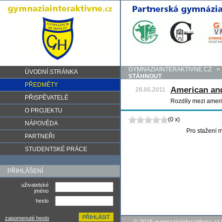
GYMNAZIAINTERAKTIVNE.CZ
>
ÚVODNÍ STRÁNKA
STÁHNOUT
PŘEDMĚTY
American and
28.06.2011
PŘISPĚVATELÉ
Rozdíly mezi ameri
O PROJEKTU
(0 x)
NÁPOVĚDA
Pro stažení m
PARTNEŘI
STUDENTSKÉ PRÁCE
PŘIHLÁŠENÍ
uživatelské
jméno
heslo
zapomenuté heslo