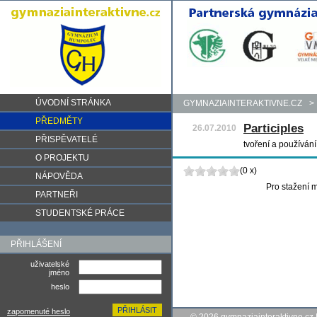
ÚVODNÍ STRÁNKA
GYMNAZIAINTERAKTIVNE.CZ
>
PŘEDMĚTY
Participles
26.07.2010
PŘISPĚVATELÉ
tvoření a používán
O PROJEKTU
(0 x)
NÁPOVĚDA
Pro stažení m
PARTNEŘI
STUDENTSKÉ PRÁCE
PŘIHLÁŠENÍ
uživatelské
jméno
heslo
zapomenuté heslo