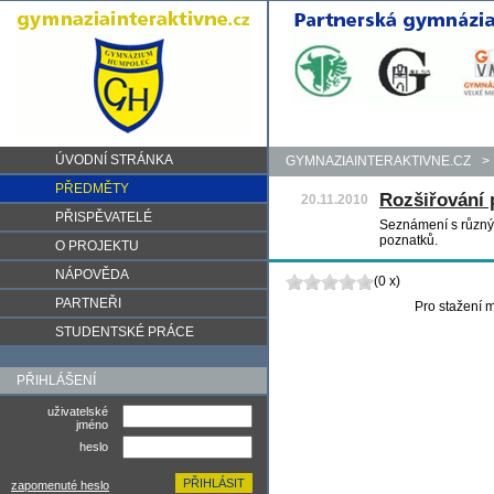
ÚVODNÍ STRÁNKA
GYMNAZIAINTERAKTIVNE.CZ
>
PŘEDMĚTY
Rozšiřování 
20.11.2010
PŘISPĚVATELÉ
Seznámení s různý
poznatků.
O PROJEKTU
NÁPOVĚDA
(0 x)
PARTNEŘI
Pro stažení m
STUDENTSKÉ PRÁCE
PŘIHLÁŠENÍ
uživatelské
jméno
heslo
zapomenuté heslo