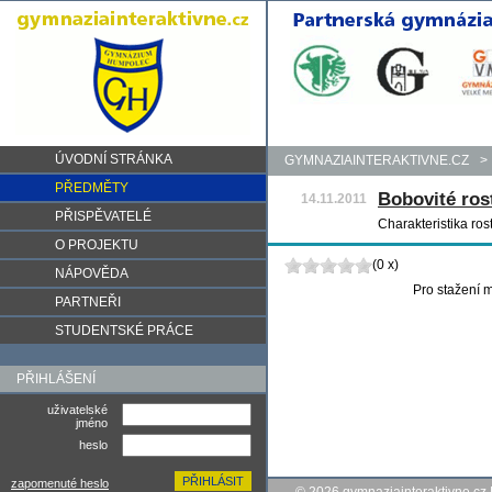
ÚVODNÍ STRÁNKA
GYMNAZIAINTERAKTIVNE.CZ
>
PŘEDMĚTY
Bobovité rost
14.11.2011
PŘISPĚVATELÉ
Charakteristika rost
O PROJEKTU
(0 x)
NÁPOVĚDA
Pro stažení m
PARTNEŘI
STUDENTSKÉ PRÁCE
PŘIHLÁŠENÍ
uživatelské
jméno
heslo
zapomenuté heslo